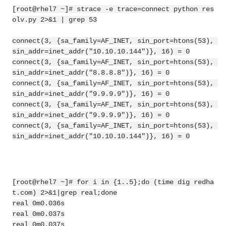
[root@rhel7 ~]# strace -e trace=connect python res
olv.py 2>&1 | grep 53

connect(3, {sa_family=AF_INET, sin_port=htons(53), 
sin_addr=inet_addr("10.10.10.144")}, 16) = 0

connect(3, {sa_family=AF_INET, sin_port=htons(53), 
sin_addr=inet_addr("8.8.8.8")}, 16) = 0

connect(3, {sa_family=AF_INET, sin_port=htons(53), 
sin_addr=inet_addr("9.9.9.9")}, 16) = 0

connect(3, {sa_family=AF_INET, sin_port=htons(53), 
sin_addr=inet_addr("9.9.9.9")}, 16) = 0

connect(3, {sa_family=AF_INET, sin_port=htons(53), 
[root@rhel7 ~]# for i in {1..5};do (time dig redha
t.com) 2>&1|grep real;done

real 0m0.036s

real 0m0.037s

real 0m0.037s
