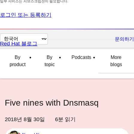
일부 서비스는 서브스크립션이 필요합니다.
로그인 또는 등록하기
페
문의하기
Red Hat 블로그
이
지
By
By
Podcasts
More
언
product
topic
blogs
어
변
경
Five nines with Dnsmasq
2018년 8월 30일
6
분 읽기