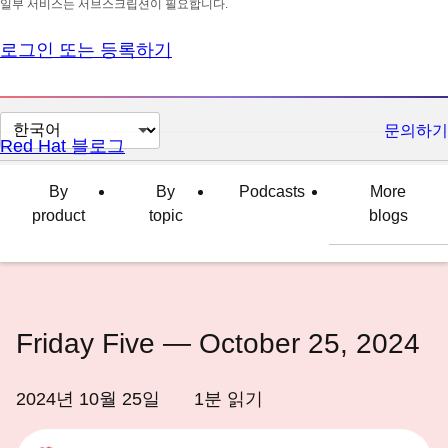
일부 서비스는 서브스크립션이 필요합니다.
로그인 또는 등록하기
페
문의하기
Red Hat 블로그
이
지
By
By
Podcasts
More
언
product
topic
blogs
어
변
경
Friday Five — October 25, 2024
2024년 10월 25일
1
분 읽기