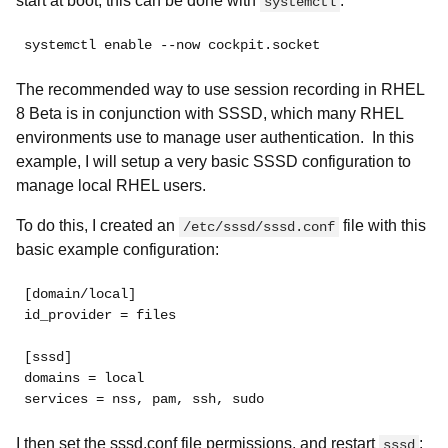
start at boot, this can be done with
:
systemctl
systemctl enable --now cockpit.socket
The recommended way to use session recording in RHEL
8 Beta is in conjunction with SSSD, which many RHEL
environments use to manage user authentication. In this
example, I will setup a very basic SSSD configuration to
manage local RHEL users.
To do this, I created an
file with this
/etc/sssd/sssd.conf
basic example configuration:
[domain/local]
id_provider = files
[sssd]
domains = local
services = nss, pam, ssh, sudo
I then set the sssd.conf file permissions, and restart
:
sssd