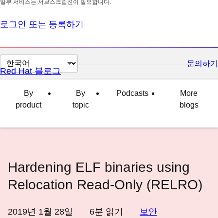
일부 서비스는 서브스크립션이 필요합니다.
로그인 또는 등록하기
페
문의하기
Red Hat 블로그
이
지
By
By
Podcasts
More
언
product
topic
blogs
어
변
경
Hardening ELF binaries using
Relocation Read-Only (RELRO)
2019년 1월 28일
6
분 읽기
보안