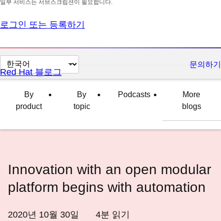
일부 서비스는 서브스크립션이 필요합니다.
로그인 또는 등록하기
페
문의하기
Red Hat 블로그
이
지
By
By
Podcasts
More
언
product
topic
blogs
어
변
경
Innovation with an open modular
platform begins with automation
2020년 10월 30일
4
분 읽기