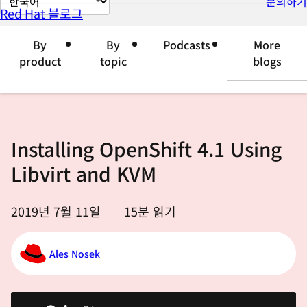
문의하기
Red Hat 블로그
이
지
By
By
Podcasts
More
언
product
topic
blogs
어
변
경
Installing OpenShift 4.1 Using
Libvirt and KVM
2019년 7월 11일
15
분 읽기
Ales Nosek