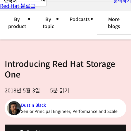
문의하기
Red Hat 블로그
이
지
By
By
Podcasts
More
언
product
topic
blogs
어
변
경
Introducing Red Hat Storage
One
2018년 5월 3일
5
분 읽기
Dustin Black
Senior Principal Engineer, Performance and Scale