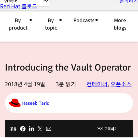
문의하기
Red Hat 블로그
이
지
By
By
Podcasts
More
언
product
topic
blogs
어
변
경
Introducing the Vault Operator
2018년 4월 19일
3
분 읽기
컨테이너
,
오픈소스
Haseeb Tariq
공유
RSS 구독하기