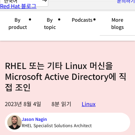
문의하기
Red Hat 블로그
이
지
By
By
Podcasts
More
언
product
topic
blogs
어
변
경
RHEL 또는 기타 Linux 머신을
Microsoft Active Directory에 직
접 조인
2023년 8월 4일
8
분 읽기
Linux
Jason Nagin
RHEL Specialist Solutions Architect