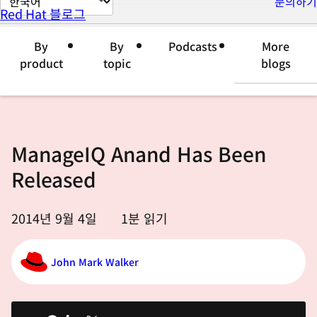
문의하기
Red Hat 블로그
이
지
By
By
Podcasts
More
언
product
topic
blogs
어
변
경
ManageIQ Anand Has Been
Released
2014년 9월 4일
1
분 읽기
John Mark Walker