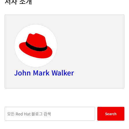
저자 소개
John Mark Walker
Enter
Search
keywords
here