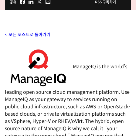
공유
RSS 구독하기
모든 포스트로 돌아가기
ManageIQ is the world's
leading open source cloud management platform. Use
ManageIQ as your gateway to services running on
public cloud infrastructure, such as AWS or OpenStack-
based clouds, or private virtualization platforms such
as VSphere, Hyper-V or RHEV/oVirt. The hybrid, open
source nature of ManageIQ is why we call it "your
gateway to the open cloud." ManageIQ ensures that