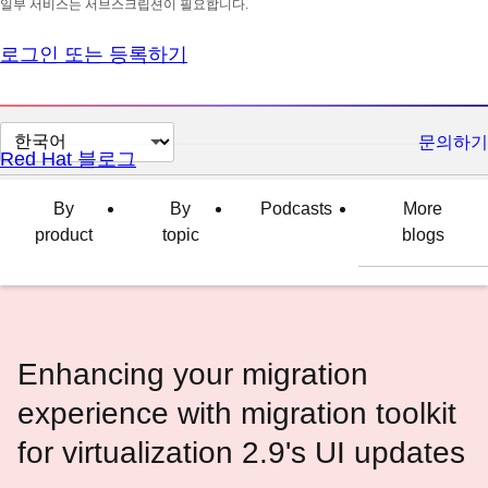
일부 서비스는 서브스크립션이 필요합니다.
로그인 또는 등록하기
페
문의하기
Red Hat 블로그
이
지
By
By
Podcasts
More
언
product
topic
blogs
어
변
경
Enhancing your migration
experience with migration toolkit
for virtualization 2.9's UI updates