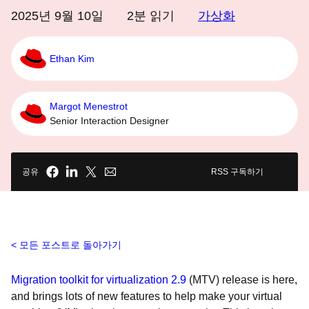
2025년 9월 10일
2
분 읽기
가상화
Ethan Kim
Margot Menestrot
Senior Interaction Designer
공유
RSS 구독하기
모든 포스트로 돌아가기
Migration toolkit for virtualization 2.9
(MTV) release is here,
and brings lots of new features to help make your virtual