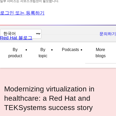
일부 서비스는 서브스크립션이 필요합니다.
로그인 또는 등록하기
페
문의하기
Red Hat 블로그
이
지
By
By
Podcasts
More
언
product
topic
blogs
어
변
경
Modernizing virtualization in
healthcare: a Red Hat and
TEKSystems success story