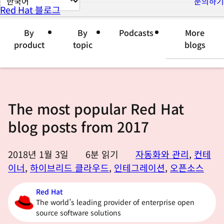
문의하기
Red Hat 블로그
이
지
By
By
Podcasts
More
언
product
topic
blogs
어
변
경
The most popular Red Hat
blog posts from 2017
2018년 1월 3일
6
분 읽기
자동화와 관리
,
컨테
이너
,
하이브리드 클라우드
,
인테그레이션
,
오픈소스
Red Hat
The world’s leading provider of enterprise open
source software solutions