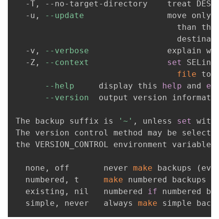
  -T, --no-target-directory    treat DEST
  -u, 
--update
                 move only 
                                 than the
                                 destinat
  -v, 
--verbose
                explain wh
  -Z, 
--context
set
 SELinu
file
 to 
--help
     display this 
help
 and 
ex
--version
  output version informati
The backup suffix is 
'~'
, unless 
set
 with
The version control method may be selecte
the VERSION_CONTROL environment variable. 
  none, off       never 
make
 backups 
(
eve
  numbered, t     
make
 numbered backups

  existing, nil   numbered 
if
 numbered ba
  simple, never   always 
make
 simple back