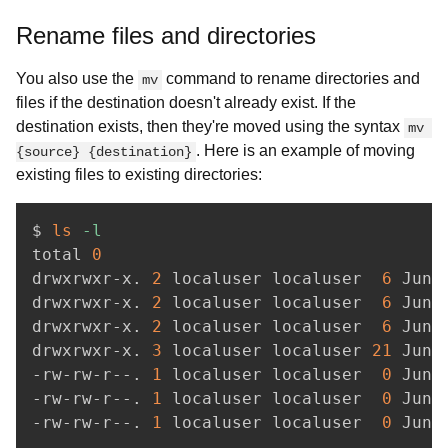
Rename files and directories
You also use the
command to rename directories and
mv
files if the destination doesn't already exist. If the
destination exists, then they're moved using the syntax
mv 
. Here is an example of moving
{source} {destination}
existing files to existing directories:
$ 
ls
-l
total 
0
drwxrwxr-x. 
2
 localuser localuser  
6
 Jun 
drwxrwxr-x. 
2
 localuser localuser  
6
 Jun 
drwxrwxr-x. 
2
 localuser localuser  
6
 Jun 
drwxrwxr-x. 
3
 localuser localuser 
21
 Jun 
-rw-rw-r--. 
1
 localuser localuser  
0
 Jun 
-rw-rw-r--. 
1
 localuser localuser  
0
 Jun 
-rw-rw-r--. 
1
 localuser localuser  
0
 Jun 