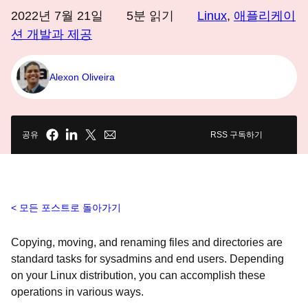
2022년 7월 21일
5
분 읽기
Linux
,
애플리케이
션 개발과 제공
Alexon Oliveira
공유
RSS 구독하기
모든 포스트로 돌아가기
Copying, moving, and renaming files and directories are
standard tasks for sysadmins and end users. Depending
on your Linux distribution, you can accomplish these
operations in various ways.