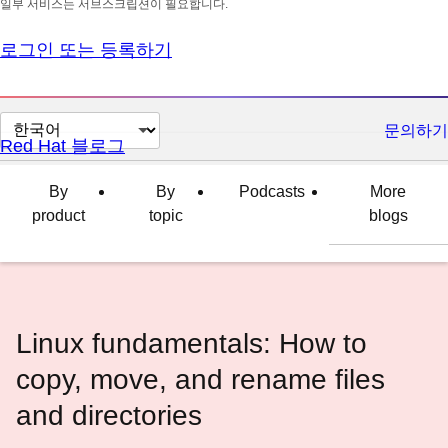
일부 서비스는 서브스크립션이 필요합니다.
로그인 또는 등록하기
페
문의하기
Red Hat 블로그
이
지
By
By
Podcasts
More
언
product
topic
blogs
어
변
경
Linux fundamentals: How to
copy, move, and rename files
and directories