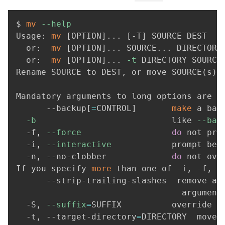
$ 
mv
--help
Usage: 
mv
[
OPTION
]
..
. 
[
-T
]
 SOURCE DEST

  or:  
mv
[
OPTION
]
..
. SOURCE
..
. DIRECTORY

  or:  
mv
[
OPTION
]
..
. 
-t
 DIRECTORY SOURCE
Rename SOURCE to DEST, or move SOURCE
(
s
)
 
Mandatory arguments to long options are m
      --backup
[
=
CONTROL
]
make
 a bac
-b
                           like 
--bac
  -f, 
--force
do
 not pro
  -i, 
--interactive
            prompt befo
  -n, --no-clobber             
do
 not ove
If you specify 
more
 than one of -i, -f, -
      --strip-trailing-slashes  remove any
                                 argument

  -S, 
--suffix
=
SUFFIX          override th
  -t, --target-directory
=
DIRECTORY  move 