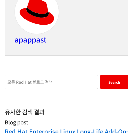
apappast
Enter
Search
keywords
here
to
search
유사한 검색 결과
blogs
Blog post
Red Hat Enterprise Linux Long-Life Add-On: