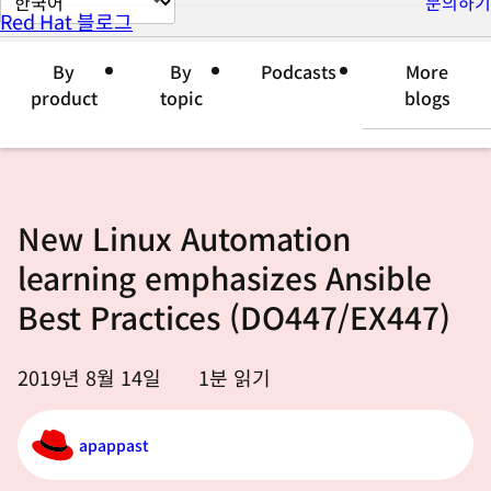
문의하기
Red Hat 블로그
이
지
By
By
Podcasts
More
언
product
topic
blogs
어
변
경
New Linux Automation
learning emphasizes Ansible
Best Practices (DO447/EX447)
2019년 8월 14일
1
분 읽기
apappast