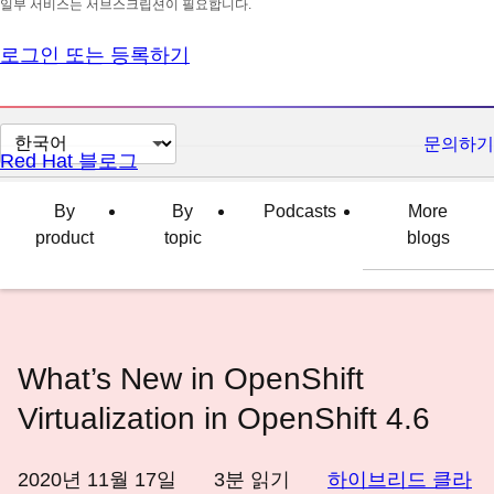
일부 서비스는 서브스크립션이 필요합니다.
로그인 또는 등록하기
페
문의하기
Red Hat 블로그
이
지
By
By
Podcasts
More
언
product
topic
blogs
어
변
경
What’s New in OpenShift
Virtualization in OpenShift 4.6
2020년 11월 17일
3
분 읽기
하이브리드 클라