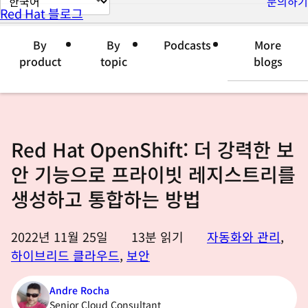
문의하기
Red Hat 블로그
이
지
By
By
Podcasts
More
언
product
topic
blogs
어
변
경
Red Hat OpenShift: 더 강력한 보
안 기능으로 프라이빗 레지스트리를
생성하고 통합하는 방법
2022년 11월 25일
13
분 읽기
자동화와 관리
,
하이브리드 클라우드
,
보안
Andre Rocha
Senior Cloud Consultant