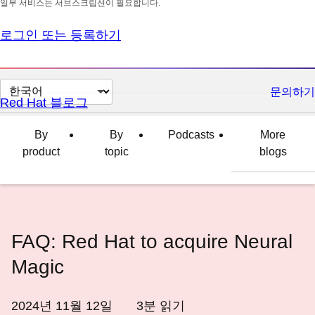
일부 서비스는 서브스크립션이 필요합니다.
로그인 또는 등록하기
페
문의하기
Red Hat 블로그
이
지
By
By
Podcasts
More
언
product
topic
blogs
어
변
경
FAQ: Red Hat to acquire Neural
Magic
2024년 11월 12일
3
분 읽기