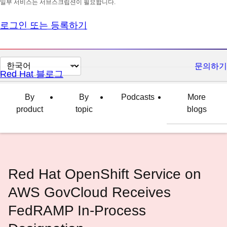
일부 서비스는 서브스크립션이 필요합니다.
로그인 또는 등록하기
페
문의하기
Red Hat 블로그
이
지
By
By
Podcasts
More
언
product
topic
blogs
어
변
경
Red Hat OpenShift Service on
AWS GovCloud Receives
FedRAMP In-Process