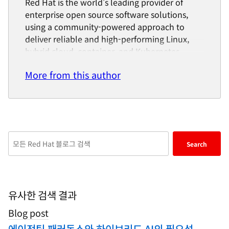
Red Hat is the world’s leading provider of
enterprise open source software solutions,
using a community-powered approach to
deliver reliable and high-performing Linux,
hybrid cloud, container, and Kubernetes
technologies.
More from this author
Red Hat helps customers integrate new and
existing IT applications, develop cloud-native
applications, standardize on our industry-
leading operating system, and automate,
secure, and manage complex environments.
Enter
Search
Award-winning support, training, and
keywords
consulting services make Red Hat a trusted
here
adviser to the Fortune 500. As a strategic
to
partner to cloud providers, system integrators,
search
유사한 검색 결과
application vendors, customers, and open
blogs
source communities, Red Hat can help
Blog post
organizations prepare for the digital future.
에이전틱 패러독스와 하이브리드 AI의 필요성