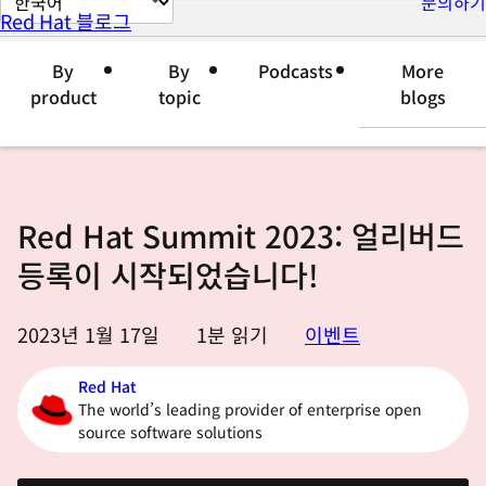
문의하기
Red Hat 블로그
이
지
By
By
Podcasts
More
언
product
topic
blogs
어
변
경
Red Hat Summit 2023: 얼리버드
등록이 시작되었습니다!
2023년 1월 17일
1
분 읽기
이벤트
Red Hat
The world’s leading provider of enterprise open
source software solutions