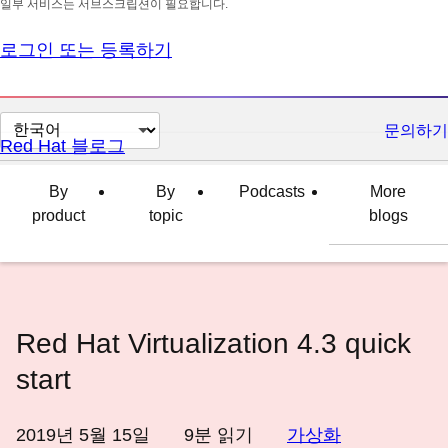
일부 서비스는 서브스크립션이 필요합니다.
로그인 또는 등록하기
페
문의하기
Red Hat 블로그
이
지
By
By
Podcasts
More
언
product
topic
blogs
어
변
경
Red Hat Virtualization 4.3 quick
start
2019년 5월 15일
9
분 읽기
가상화