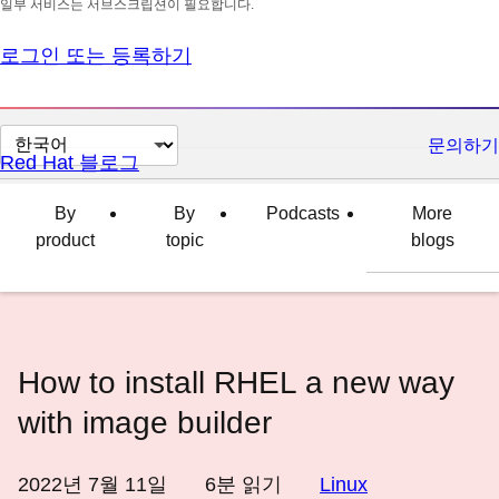
일부 서비스는 서브스크립션이 필요합니다.
로그인 또는 등록하기
페
문의하기
Red Hat 블로그
이
지
By
By
Podcasts
More
언
product
topic
blogs
어
변
경
How to install RHEL a new way
with image builder
2022년 7월 11일
6
분 읽기
Linux