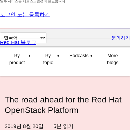
일부 서비스는 서브스크립션이 필요합니다.
로그인 또는 등록하기
페
문의하기
Red Hat 블로그
이
지
By
By
Podcasts
More
언
product
topic
blogs
어
변
경
The road ahead for the Red Hat
OpenStack Platform
2019년 8월 20일
5
분 읽기