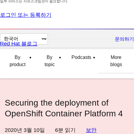
일부 서비스는 서브스크립션이 필요합니다.
로그인 또는 등록하기
페
문의하기
Red Hat 블로그
이
지
By
By
Podcasts
More
언
product
topic
blogs
어
변
경
Securing the deployment of
OpenShift Container Platform 4
2020년 3월 10일
6
분 읽기
보안