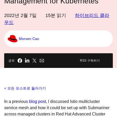
Management for Kubernetes
2022년 2월 7일
15
분 읽기
하이브리드 클라
우드
Morven Cao
공유
RSS 구독하기
모든 포스트로 돌아가기
In a previous
blog post
, I discussed Istio multicluster
service mesh and how it could be set up with Submariner
across managed clusters in Red Hat Advanced Cluster