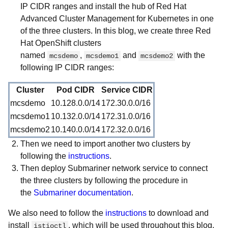
IP CIDR ranges and install the hub of Red Hat
Advanced Cluster Management for Kubernetes in one
of the three clusters. In this blog, we create three Red
Hat OpenShift clusters
named
,
and
with the
mcsdemo
mcsdemo1
mcsdemo2
following IP CIDR ranges:
Cluster
Pod CIDR
Service CIDR
mcsdemo
10.128.0.0/14
172.30.0.0/16
mcsdemo1
10.132.0.0/14
172.31.0.0/16
mcsdemo2
10.140.0.0/14
172.32.0.0/16
Then we need to import another two clusters by
following the
instructions
.
Then deploy Submariner network service to connect
the three clusters by following the procedure in
the
Submariner documentation
.
We also need to follow the
instructions
to download and
install
, which will be used throughout this blog.
istioctl