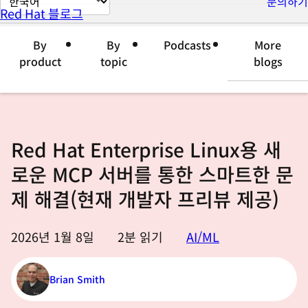
문의하기
Red Hat 블로그
이
지
By
By
Podcasts
More
언
product
topic
blogs
어
변
경
Red Hat Enterprise Linux용 새
로운 MCP 서버를 통한 스마트한 문
제 해결(현재 개발자 프리뷰 제공)
2026년 1월 8일
2
분 읽기
AI/ML
Brian Smith