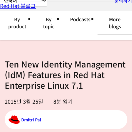
문의하기
Red Hat 블로그
이
지
By
By
Podcasts
More
언
product
topic
blogs
어
변
경
Ten New Identity Management
(IdM) Features in Red Hat
Enterprise Linux 7.1
2015년 3월 25일
8
분 읽기
Dmitri Pal