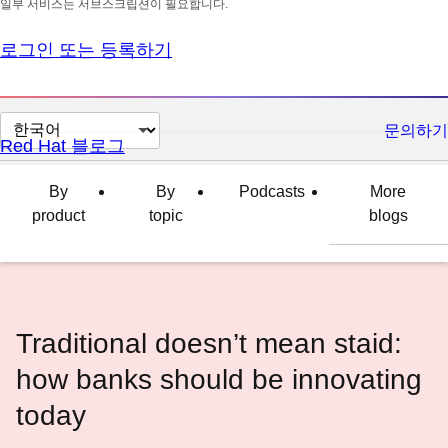
일부 서비스는 서브스크립션이 필요합니다.
로그인 또는 등록하기
페
문의하기
Red Hat 블로그
이
지
By
By
Podcasts
More
언
product
topic
blogs
어
변
경
Traditional doesn’t mean staid:
how banks should be innovating
today