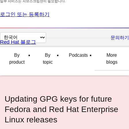
일부 서비스는 서브스크립션이 필요합니다.
로그인 또는 등록하기
페
문의하기
Red Hat 블로그
이
지
By
By
Podcasts
More
언
product
topic
blogs
어
변
경
Updating GPG keys for future
Fedora and Red Hat Enterprise
Linux releases