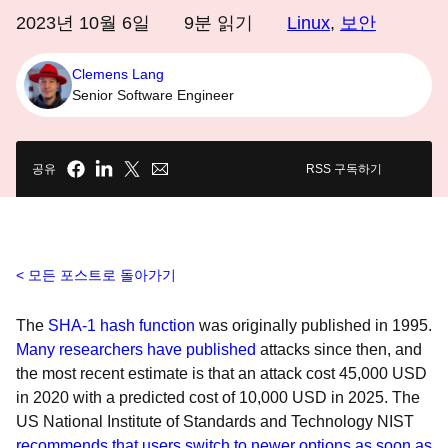
2023년 10월 6일
9
분 읽기
Linux
,
보안
Clemens Lang
Senior Software Engineer
공유
RSS 구독하기
모든 포스트로 돌아가기
The
SHA-1 hash function
was originally published in 1995.
Many
researchers
have
published
attacks since then, and
the most recent estimate is that an attack cost 45,000 USD
in 2020 with a predicted cost of 10,000 USD in 2025. The
US National Institute of Standards and Technology NIST
recommends that users switch to newer options as soon as