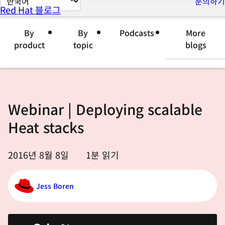
문의하기
Red Hat 블로그
이
지
By
By
Podcasts
More
언
product
topic
blogs
어
변
경
Webinar | Deploying scalable
Heat stacks
2016년 8월 8일
1
분 읽기
Jess Boren