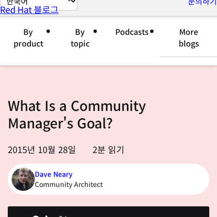
문의하기
Red Hat 블로그
이
지
By
By
Podcasts
More
언
product
topic
blogs
어
변
경
What Is a Community
Manager's Goal?
2015년 10월 28일
2
분 읽기
Dave Neary
Community Architect