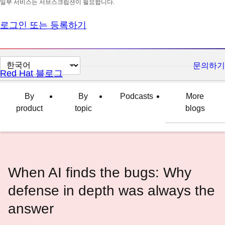
일부 서비스는 서브스크립션이 필요합니다.
로그인 또는 등록하기
페
문의하기
Red Hat 블로그
이
지
By
By
Podcasts
More
언
product
topic
blogs
어
변
경
When AI finds the bugs: Why
defense in depth was always the
answer