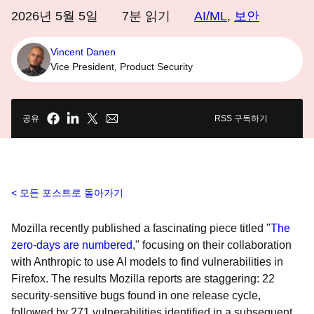
2026년 5월 5일
7
분 읽기
AI/ML
,
보안
Vincent Danen
Vice President, Product Security
공유
RSS 구독하기
모든 포스트로 돌아가기
Mozilla recently published a fascinating piece titled "
The
zero-days are numbered
," focusing on their collaboration
with Anthropic to use AI models to find vulnerabilities in
Firefox. The results Mozilla reports are staggering: 22
security-sensitive bugs found in one release cycle,
followed by 271 vulnerabilities identified in a subsequent