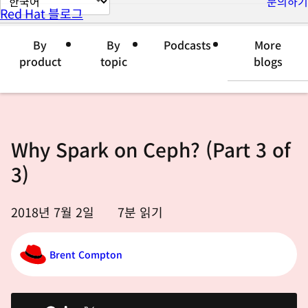
문의하기
Red Hat 블로그
이
지
By
By
Podcasts
More
언
product
topic
blogs
어
변
경
Why Spark on Ceph? (Part 3 of
3)
2018년 7월 2일
7
분 읽기
Brent Compton