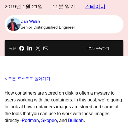
2019년 1월 21일
11
분 읽기
컨테이너
Dan Walsh
Senior Distinguished Engineer
공유
RSS 구독하기
모든 포스트로 돌아가기
How containers are stored on disk is often a mystery to
users working with the containers. In this post, we’re going
to look at how containers images are stored and some of
the tools that you can use to work with those images
directly -
Podman
,
Skopeo
, and
Buildah
.