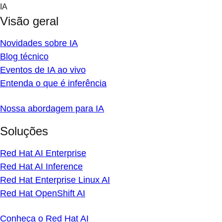
Skip
IA
to
Visão geral
content
Novidades sobre IA
Blog técnico
Eventos de IA ao vivo
Entenda o que é inferência
Nossa abordagem para IA
Soluções
Red Hat AI Enterprise
Red Hat AI Inference
Red Hat Enterprise Linux AI
Red Hat OpenShift AI
Conheça o Red Hat AI