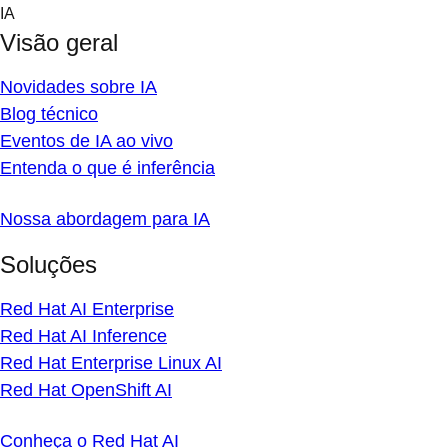
Skip
IA
to
Visão geral
content
Novidades sobre IA
Blog técnico
Eventos de IA ao vivo
Entenda o que é inferência
Nossa abordagem para IA
Soluções
Red Hat AI Enterprise
Red Hat AI Inference
Red Hat Enterprise Linux AI
Red Hat OpenShift AI
Conheça o Red Hat AI