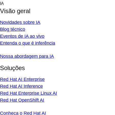
Skip
IA
to
Visão geral
content
Novidades sobre IA
Blog técnico
Eventos de IA ao vivo
Entenda o que é inferência
Nossa abordagem para IA
Soluções
Red Hat AI Enterprise
Red Hat AI Inference
Red Hat Enterprise Linux AI
Red Hat OpenShift AI
Conheça o Red Hat AI