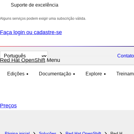
Suporte de excelência
Alguns serviços podem exigir uma subscrição válida.
Faça login ou cadastre-se
Selecionar
Contato
Red Hat OpenShift
Menu
ampliado
oculto
idioma
Edições
Documentação
Explore
Treinam
Preços
Página inicial
Soluções
Red Hat OpenShift
Red Hat OpenShift Virtualization Engine