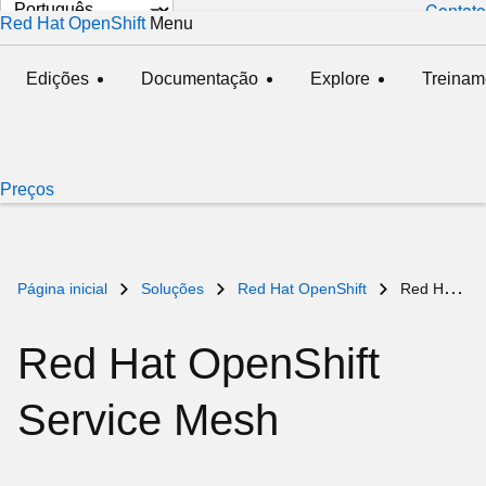
Selecionar
Contato
Red Hat OpenShift
Menu
ampliado
oculto
idioma
Edições
Documentação
Explore
Treinam
Preços
Página inicial
Soluções
Red Hat OpenShift
Red Hat OpenShift Service Mesh
Red Hat OpenShift
Service Mesh