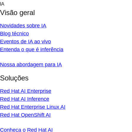
Skip
IA
to
Visão geral
content
Novidades sobre IA
Blog técnico
Eventos de IA ao vivo
Entenda o que é inferência
Nossa abordagem para IA
Soluções
Red Hat AI Enterprise
Red Hat AI Inference
Red Hat Enterprise Linux AI
Red Hat OpenShift AI
Conheça o Red Hat AI