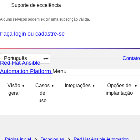
Suporte de excelência
Alguns serviços podem exigir uma subscrição válida.
Faça login ou cadastre-se
Selecionar
Contato
Red Hat Ansible
idioma
Automation Platform
Menu
expandido
recolhido
Visão
Casos
Integrações
Opções de
geral
de
implantação
uso
Página inicial
Tecnologias
Red Hat Ansible Automation Platform