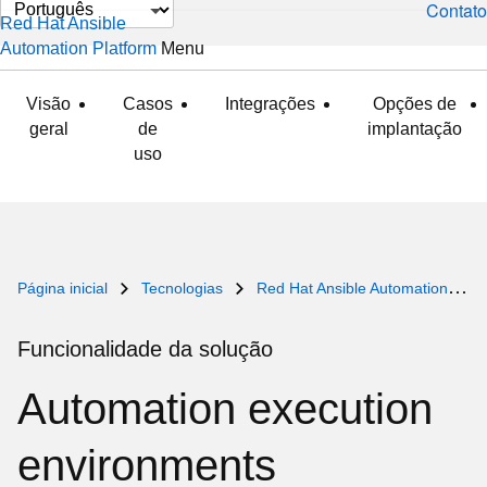
Selecionar
Contato
Red Hat Ansible
idioma
Automation Platform
Menu
expandido
recolhido
Visão
Casos
Integrações
Opções de
geral
de
implantação
uso
Página inicial
Tecnologias
Red Hat Ansible Automation Platform
Funcionalidade da solução
Automation execution
environments