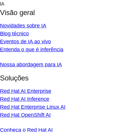
Skip
IA
to
Visão geral
content
Novidades sobre IA
Blog técnico
Eventos de IA ao vivo
Entenda o que é inferência
Nossa abordagem para IA
Soluções
Red Hat AI Enterprise
Red Hat AI Inference
Red Hat Enterprise Linux AI
Red Hat OpenShift AI
Conheça o Red Hat AI