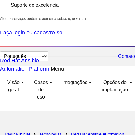
Suporte de excelência
Alguns serviços podem exigir uma subscrição válida.
Faça login ou cadastre-se
Selecionar
Contato
Red Hat Ansible
idioma
Automation Platform
Menu
expandido
recolhido
Visão
Casos
Integrações
Opções de
geral
de
implantação
uso
Página inicial
Tecnologias
Red Hat Ansible Automation Platform