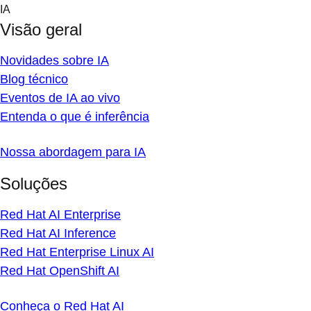
Skip
IA
to
Visão geral
content
Novidades sobre IA
Blog técnico
Eventos de IA ao vivo
Entenda o que é inferência
Nossa abordagem para IA
Soluções
Red Hat AI Enterprise
Red Hat AI Inference
Red Hat Enterprise Linux AI
Red Hat OpenShift AI
Conheça o Red Hat AI