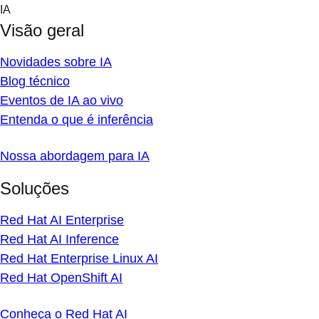
Skip
IA
to
Visão geral
content
Novidades sobre IA
Blog técnico
Eventos de IA ao vivo
Entenda o que é inferência
Nossa abordagem para IA
Soluções
Red Hat AI Enterprise
Red Hat AI Inference
Red Hat Enterprise Linux AI
Red Hat OpenShift AI
Conheça o Red Hat AI