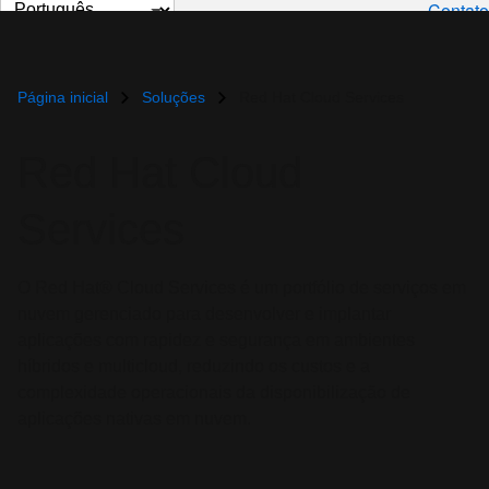
Selecionar
Contato
idioma
Página inicial
Soluções
Red Hat Cloud Services
Red Hat Cloud
Services
O Red Hat® Cloud Services é um portfólio de serviços em
nuvem gerenciado para desenvolver e implantar
aplicações com rapidez e segurança em ambientes
híbridos e multicloud, reduzindo os custos e a
complexidade operacionais da disponibilização de
aplicações nativas em nuvem.