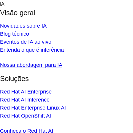
Skip
IA
to
Visão geral
content
Novidades sobre IA
Blog técnico
Eventos de IA ao vivo
Entenda o que é inferência
Nossa abordagem para IA
Soluções
Red Hat AI Enterprise
Red Hat AI Inference
Red Hat Enterprise Linux AI
Red Hat OpenShift AI
Conheça o Red Hat AI