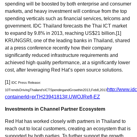
spending will be boosted by both enterprise and consumer
markets, and heavy investment will continue from the top
spending verticals such as financial services, telcoms and
government. IDC Thailand forecasts the Thai ICT market
to expand by 9.8% in 2013, reaching US$21 billion.[1]
KRUNGSRI, one of the leading banks in Thailand, shared
at a press conference recently how their company
significantly reduced infrastructure requirements and
achieved high quality performance, at a significantly lower
cost, after leveraging Red Hat’s open source solutions.
[1]
IDC Press Release:
http://www.id
10
Trends
Driving
Thailand
’
s
ICT
Spending
and
Growth
in
2013,
Feb
8,
2013
containerId=prTH23941813#.UWOJRefI-EZ
Investments in Channel Partner Ecosystem
Red Hat has worked closely with partners in Thailand to
reach out to local customers, creating an ecosystem that is
supported by both parties. To further support the growth