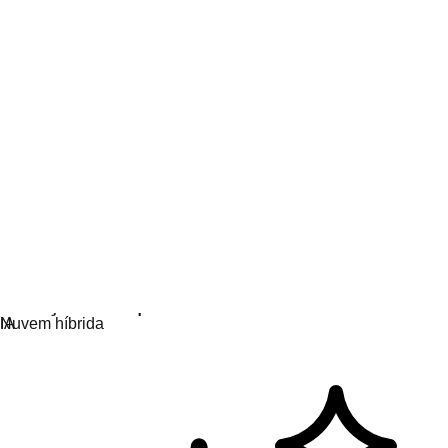
Participe e aprenda
Hub de conhecimento em IA
Tudo sobre IA
Parceiros de IA
Serviços para IA
Nuvem híbrida
Soluções de plataforma