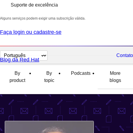
Suporte de excelência
Alguns serviços podem exigir uma subscrição válida.
Faça login ou cadastre-se
Selecionar
Contato
Blog da Red Hat
idioma
By
By
Podcasts
More
product
topic
blogs