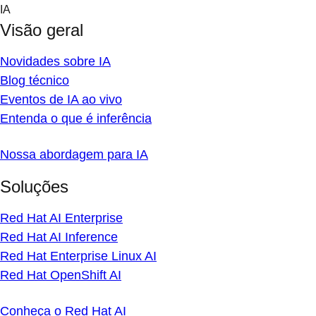
Skip
IA
to
Visão geral
content
Novidades sobre IA
Blog técnico
Eventos de IA ao vivo
Entenda o que é inferência
Nossa abordagem para IA
Soluções
Red Hat AI Enterprise
Red Hat AI Inference
Red Hat Enterprise Linux AI
Red Hat OpenShift AI
Conheça o Red Hat AI