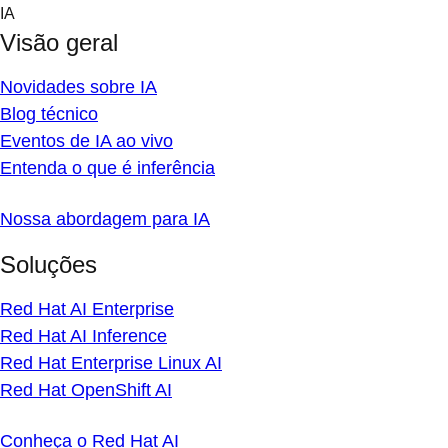
Skip
IA
to
Visão geral
content
Novidades sobre IA
Blog técnico
Eventos de IA ao vivo
Entenda o que é inferência
Nossa abordagem para IA
Soluções
Red Hat AI Enterprise
Red Hat AI Inference
Red Hat Enterprise Linux AI
Red Hat OpenShift AI
Conheça o Red Hat AI