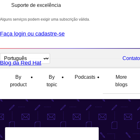
Suporte de excelência
Alguns serviços podem exigir uma subscrição válida.
Faça login ou cadastre-se
Selecionar
Contato
Blog da Red Hat
idioma
By
By
Podcasts
More
product
topic
blogs