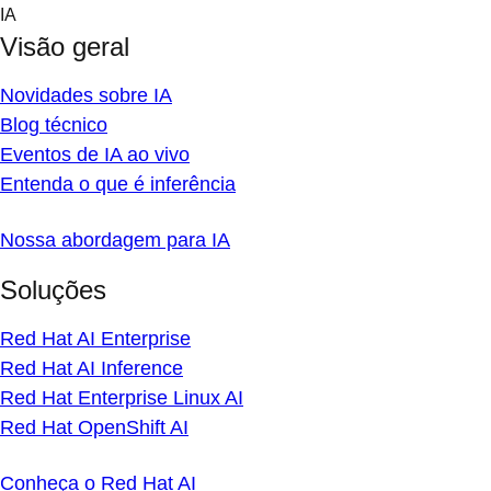
Skip
IA
to
Visão geral
content
Novidades sobre IA
Blog técnico
Eventos de IA ao vivo
Entenda o que é inferência
Nossa abordagem para IA
Soluções
Red Hat AI Enterprise
Red Hat AI Inference
Red Hat Enterprise Linux AI
Red Hat OpenShift AI
Conheça o Red Hat AI