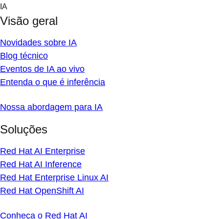
Skip
IA
to
Visão geral
content
Novidades sobre IA
Blog técnico
Eventos de IA ao vivo
Entenda o que é inferência
Nossa abordagem para IA
Soluções
Red Hat AI Enterprise
Red Hat AI Inference
Red Hat Enterprise Linux AI
Red Hat OpenShift AI
Conheça o Red Hat AI